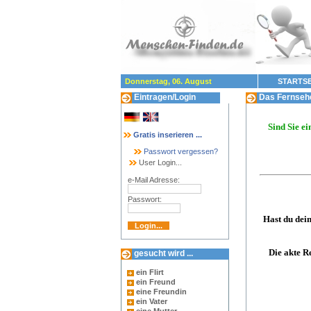
Donnerstag, 06. August
STARTSE
Eintragen/Login
Das Fernsehen
Sind Sie e
Gratis inserieren ...
Passwort vergessen?
User Login...
e-Mail Adresse:
Passwort:
Hast du dein
Die akte R
gesucht wird ...
ein Flirt
ein Freund
eine Freundin
ein Vater