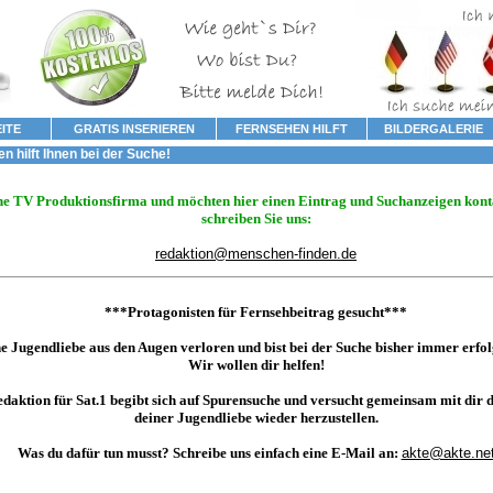
ITE
GRATIS INSERIEREN
FERNSEHEN HILFT
BILDERGALERIE
 hilft Ihnen bei der Suche!
ine TV Produktionsfirma und möchten hier einen Eintrag und Suchanzeigen kont
schreiben Sie uns:
redaktion@menschen-finden.de
***Protagonisten für Fernsehbeitrag gesucht***
e Jugendliebe aus den Augen verloren und bist bei der Suche bisher immer erfol
Wir wollen dir helfen!
edaktion für Sat.1 begibt sich auf Spurensuche und versucht gemeinsam mit dir 
deiner Jugendliebe wieder herzustellen.
Was du dafür tun musst? Schreibe uns einfach eine E-Mail an:
akte@akte.ne