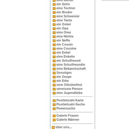
eine Mutter
ein Sohn
eine Tochter
ein Bruder
eine Schwester
eine Tante
ein Onkel
ein Opa
eine Oma
eine Nichte
ein Neffe
ein Cousin
eine Cousine
ein Enkel
eine Enkelin
ein Schulfreund
eine Schulfreundin
eine Bekanntschaft
Sonstiges
ein Zeuge
ein Erbe
vom Oktoberfest
vermisste Person
eine Jugendliebe
Postleitzahl-Karte
Postleitzahl-Suche
Powersuche
Galerie Frauen
Galerie Männer
über uns...