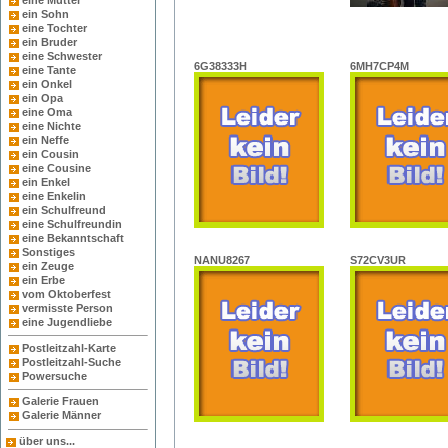
eine Mutter
ein Sohn
eine Tochter
ein Bruder
eine Schwester
6G38333H
6MH7CP4M
eine Tante
ein Onkel
ein Opa
eine Oma
eine Nichte
ein Neffe
ein Cousin
eine Cousine
ein Enkel
eine Enkelin
ein Schulfreund
eine Schulfreundin
eine Bekanntschaft
Sonstiges
NANU8267
S72CV3UR
ein Zeuge
ein Erbe
vom Oktoberfest
vermisste Person
eine Jugendliebe
Postleitzahl-Karte
Postleitzahl-Suche
Powersuche
Galerie Frauen
Galerie Männer
über uns...