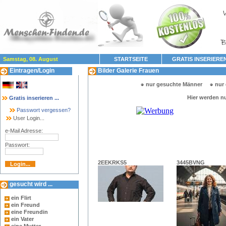
Samstag, 08. August
STARTSEITE
GRATIS INSERIERE
Eintragen/Login
Bilder Galerie Frauen
nur gesuchte Männer
nur 
Hier werden n
Gratis inserieren ...
Passwort vergessen?
User Login...
e-Mail Adresse:
Passwort:
2EEKRKS5
3445BVNG
gesucht wird ...
ein Flirt
ein Freund
eine Freundin
ein Vater