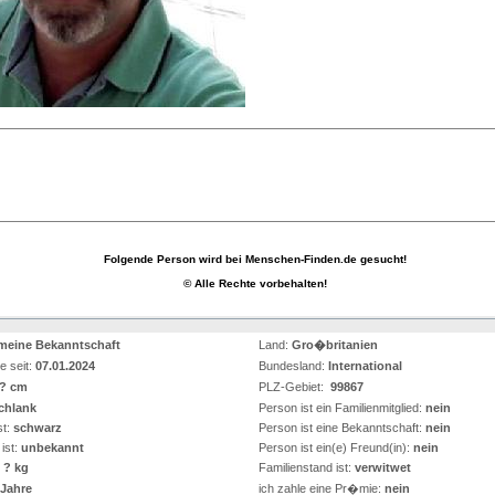
Folgende Person wird bei Menschen-Finden.de gesucht!
© Alle Rechte vorbehalten!
meine Bekanntschaft
Land:
Gro�britanien
e seit:
07.01.2024
Bundesland:
International
? cm
PLZ-Gebiet:
99867
chlank
Person ist ein Familienmitglied:
nein
st:
schwarz
Person ist eine Bekanntschaft:
nein
ist:
unbekannt
Person ist ein(e) Freund(in):
nein
:
? kg
Familienstand ist:
verwitwet
Jahre
ich zahle eine Pr�mie:
nein