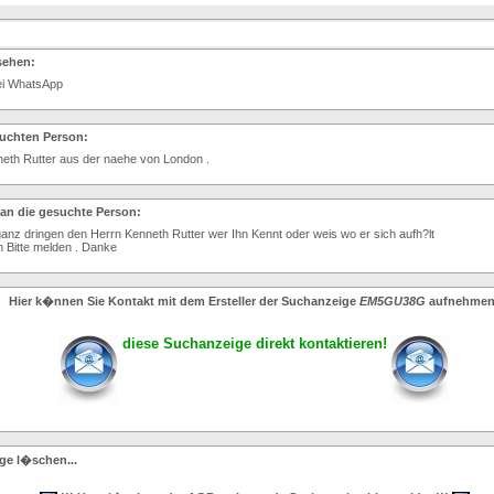
sehen:
bei WhatsApp
suchten Person:
eth Rutter aus der naehe von London .
 an die gesuchte Person:
anz dringen den Herrn Kenneth Rutter wer Ihn Kennt oder weis wo er sich aufh?lt
 Bitte melden . Danke
Hier k�nnen Sie Kontakt mit dem Ersteller der Suchanzeige
EM5GU38G
aufnehmen
diese Suchanzeige direkt kontaktieren!
ge l�schen...