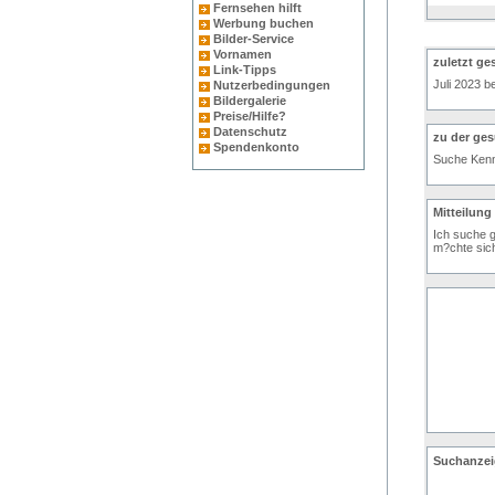
Fernsehen hilft
Werbung buchen
Bilder-Service
Vornamen
zuletzt ge
Link-Tipps
Juli 2023 
Nutzerbedingungen
Bildergalerie
Preise/Hilfe?
Datenschutz
zu der ge
Spendenkonto
Suche Kenn
Mitteilung
Ich suche g
m?chte sich
Suchanzei