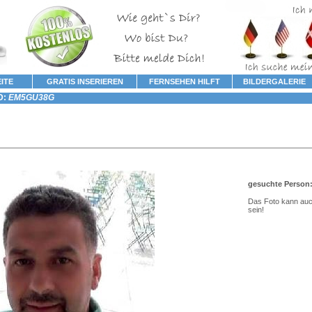
ITE
GRATIS INSERIEREN
FERNSEHEN HILFT
BILDERGALERIE
D:
EM5GU38G
gesuchte Person
Das Foto kann au
sein!