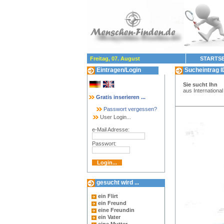
Freitag, 07. August
STARTSE
Eintragen/Login
Sucheintrag I
Sie sucht Ihn
aus International
Gratis inserieren ...
Passwort vergessen?
User Login...
e-Mail Adresse:
Passwort:
gesucht wird ...
ein Flirt
ein Freund
eine Freundin
ein Vater