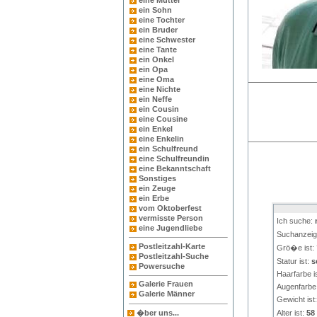
eine Mutter
ein Sohn
eine Tochter
ein Bruder
eine Schwester
eine Tante
ein Onkel
ein Opa
eine Oma
eine Nichte
ein Neffe
ein Cousin
eine Cousine
ein Enkel
eine Enkelin
ein Schulfreund
eine Schulfreundin
eine Bekanntschaft
Sonstiges
ein Zeuge
ein Erbe
vom Oktoberfest
vermisste Person
Ich suche:
eine Jugendliebe
Suchanzeig
Postleitzahl-Karte
Grö�e ist:
Postleitzahl-Suche
Statur ist:
s
Powersuche
Haarfarbe i
Galerie Frauen
Augenfarbe 
Galerie Männer
Gewicht ist
�ber uns...
Alter ist:
58 